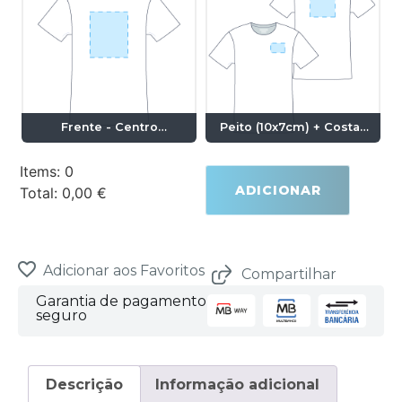
Frente - Centro
Peito (10x7cm) + Costas
(28x20cm)
(28x20cm)
Items
:
0
ADICIONAR
Total
:
0,00 €
0
Items.
Your
total
is
Adicionar aos Favoritos
Compartilhar
0,00 €
Garantia de pagamento
seguro
Descrição
Informação adicional