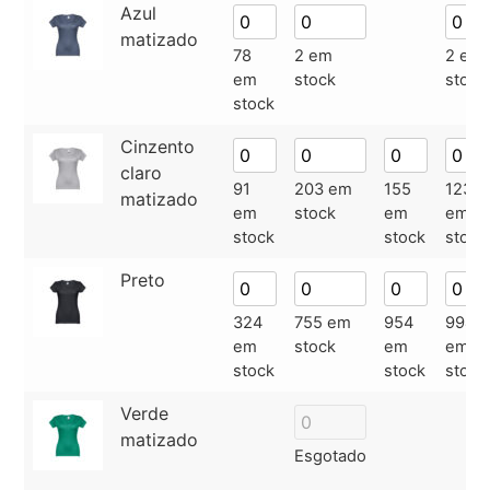
Azul
matizado
78
2 em
2 em
em
stock
stock
stock
Cinzento
claro
91
203 em
155
123
matizado
em
stock
em
em
stock
stock
stock
Preto
324
755 em
954
994
em
stock
em
em
stock
stock
stock
Verde
matizado
Esgotado