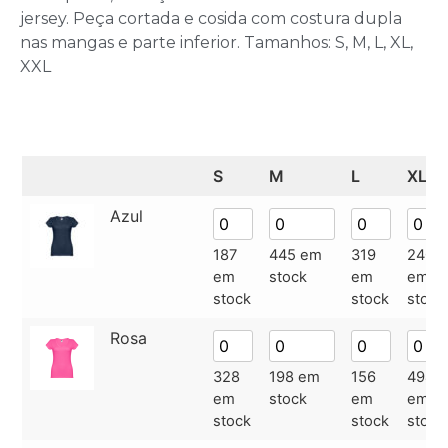
jersey. Peça cortada e cosida com costura dupla
nas mangas e parte inferior. Tamanhos: S, M, L, XL,
XXL
S
M
L
XL
Azul
187
445 em
319
240
em
stock
em
em
stock
stock
stock
Rosa
328
198 em
156
494
em
stock
em
em
stock
stock
stock