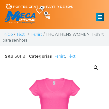
PORTES GRÁTIS A PARTIR DE 50€
0
Início
/
Têxtil
/
T-shirt
/ THC ATHENS WOMEN. T-shirt
para senhora
SKU
30118
Categorias
T-shirt
,
Têxtil