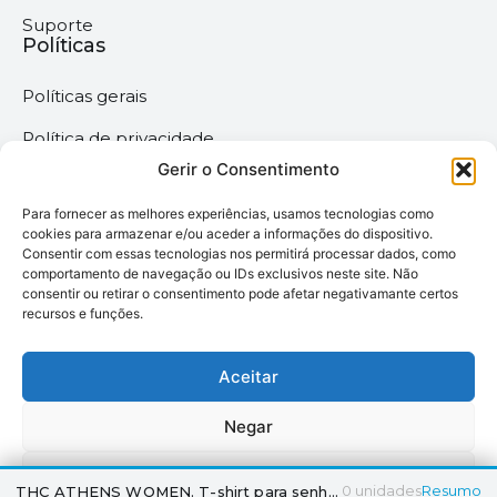
Suporte
Políticas
Políticas gerais
Política de privacidade
Gerir o Consentimento
Termos & Condições
Para fornecer as melhores experiências, usamos tecnologias como
Política de cookies
cookies para armazenar e/ou aceder a informações do dispositivo.
Consentir com essas tecnologias nos permitirá processar dados, como
comportamento de navegação ou IDs exclusivos neste site. Não
Megaimprime © 2025 |
consentir ou retirar o consentimento pode afetar negativamante certos
recursos e funções.
Todos os Direitos
Reservados –
Desenvolvido pela
Aceitar
somos6digital
Negar
Ver preferências
0
unidades
Resumo
THC ATHENS WOMEN. T-shirt para senhora