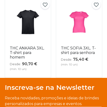
THC ANKARA 3XL.
THC SOFIA 3XL. T-
T-shirt para
shirt para senhora
homem
75,40
€
Desde:
90,70
€
Desde:
(mín. 10 un)
(mín. 10 un)
Inscreva-se na Newsletter
Receba novidades, promoções e ideias de brindes
personalizados para empresas e eventos.