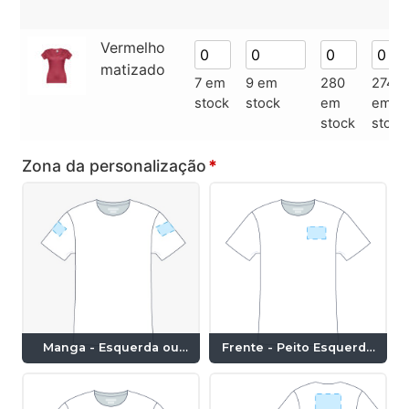
Vermelho
matizado
7 em
9 em
280
274
stock
stock
em
em
stock
stock
Zona da personalização
*
Manga - Esquerda ou
Frente - Peito Esquerdo
Direita (10x7cm)
(10x7cm)