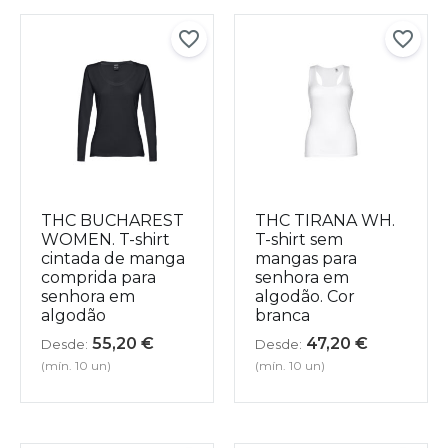
THC BUCHAREST
THC TIRANA WH.
WOMEN. T-shirt
T-shirt sem
cintada de manga
mangas para
comprida para
senhora em
senhora em
algodão. Cor
algodão
branca
55,20
€
47,20
€
Desde:
Desde:
(mín. 10 un)
(mín. 10 un)