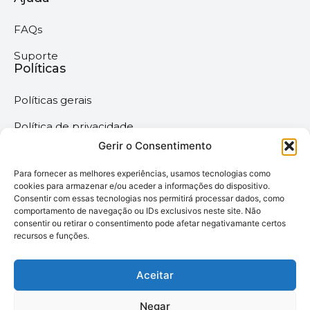
FAQs
Suporte
Políticas
Políticas gerais
Política de privacidade
Gerir o Consentimento
Termos & Condições
Para fornecer as melhores experiências, usamos tecnologias como
Política de cookies
cookies para armazenar e/ou aceder a informações do dispositivo.
Consentir com essas tecnologias nos permitirá processar dados, como
comportamento de navegação ou IDs exclusivos neste site. Não
Megaimprime © 2025 |
consentir ou retirar o consentimento pode afetar negativamante certos
recursos e funções.
Todos os Direitos
Reservados –
Desenvolvido pela
Aceitar
somos6digital
Negar