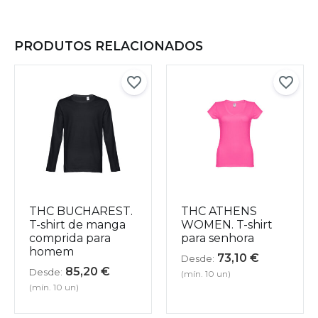
PRODUTOS RELACIONADOS
THC BUCHAREST.
THC ATHENS
T-shirt de manga
WOMEN. T-shirt
comprida para
para senhora
homem
73,10
€
Desde:
85,20
€
Desde:
(mín. 10 un)
(mín. 10 un)