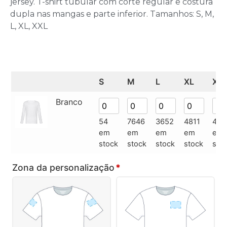
jersey. T-shirt tubular com corte regular e costura
dupla nas mangas e parte inferior. Tamanhos: S, M,
L, XL, XXL
S
M
L
XL
XX
Branco
54
7646
3652
4811
493
em
em
em
em
em
stock
stock
stock
stock
sto
Zona da personalização
*