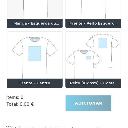
Manga - Esquerda ou
Frente - Peito Esquerdo
Direita (10x7cm)
(10x7cm)
Frente - Centro
Peito (10x7cm) + Costas
(28x20cm)
(28x20cm)
Items
:
0
ADICIONAR
Total
:
0,00 €
0
Items.
Your
total