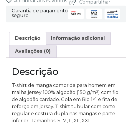
is
Adicionar aos Favoritos
Compartilhar
0,00 €
Garantia de pagamento
seguro
Descrição
Informação adicional
Avaliações (0)
Descrição
T-shirt de manga comprida para homem em
malha jersey 100% algodão (150 g/m²) com fio
de algodão cardado. Gola em Rib 1×1 e fita de
reforço em jersey. T-shirt tubular com corte
regular e costura dupla nas mangas e parte
inferior. Tamanhos: S, M, L, XL, XXL