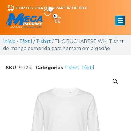
PORTES GRÁTIS A PARTIR DE 50€
0
Início
/
Têxtil
/
T-shirt
/ THC BUCHAREST WH. T-shirt
de manga comprida para homem em algodão
SKU
30123
Categorias
T-shirt
,
Têxtil