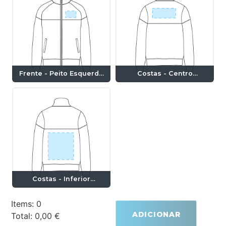
Frente - Peito Esquerdo
Costas - Centro
(8x5cm)
(20x9cm)
Costas - Inferior
(27x19cm)
Items
:
0
ADICIONAR
Total
:
0,00 €