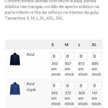
Contém bolsos laterais com fecho e pala, banda
elástica nas mangas, cordão de aperto elástico na
parte inferior e fita de reforço no interior da gola.
Tamanhos: S, M, L, XL, XXL, 3XL
S
M
L
XL
X
Azul
350
907
813
895
3
em
em
em
em
e
stock
stock
stock
stock
s
Azul
royal
262
372
303
141
9
em
em
em
em
e
stock
stock
stock
stock
s