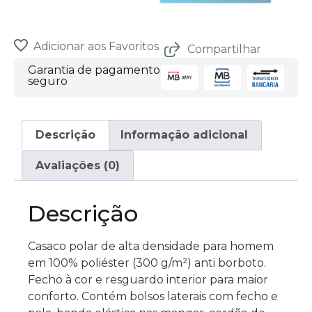
0
Items.
Your
total
is
Adicionar aos Favoritos
Compartilhar
0,00 €
Garantia de pagamento
seguro
Descrição
Informação adicional
Avaliações (0)
Descrição
Casaco polar de alta densidade para homem
em 100% poliéster (300 g/m²) anti borboto.
Fecho à cor e resguardo interior para maior
conforto. Contém bolsos laterais com fecho e