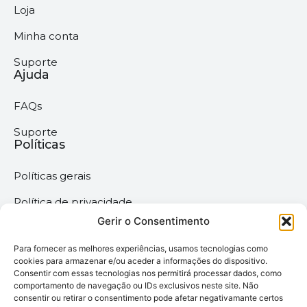
Loja
Minha conta
Suporte
Ajuda
FAQs
Suporte
Políticas
Políticas gerais
Política de privacidade
Gerir o Consentimento
Termos & Condições
Para fornecer as melhores experiências, usamos tecnologias como
Política de cookies
cookies para armazenar e/ou aceder a informações do dispositivo.
Consentir com essas tecnologias nos permitirá processar dados, como
comportamento de navegação ou IDs exclusivos neste site. Não
Megaimprime © 2025 |
consentir ou retirar o consentimento pode afetar negativamante certos