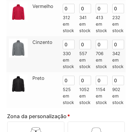
Vermelho
312
341
413
232
6
em
em
em
em
e
stock
stock
stock
stock
s
Cinzento
330
557
706
342
1
em
em
em
em
e
stock
stock
stock
stock
s
Preto
525
1052
1154
902
4
em
em
em
em
e
stock
stock
stock
stock
s
Zona da personalização
*