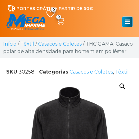
PORTES GRÁTIS A PARTIR DE 50€
0
Início
/
Têxtil
/
Casacos e Coletes
/ THC GAMA. Casaco
polar de alta densidade para homem em poliéster
SKU
30258
Categorias
Casacos e Coletes
,
Têxtil