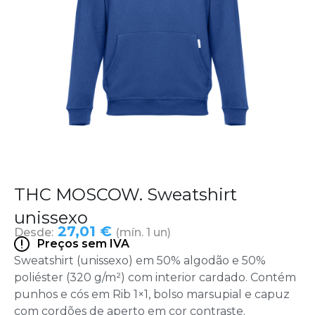
THC MOSCOW. Sweatshirt
unissexo
27,01 €
Desde:
(mín. 1 un)
Preços sem IVA
Sweatshirt (unissexo) em 50% algodão e 50%
poliéster (320 g/m²) com interior cardado. Contém
punhos e cós em Rib 1×1, bolso marsupial e capuz
com cordões de aperto em cor contraste.