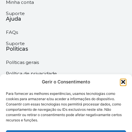
Minha conta
Suporte
Ajuda
FAQs
Suporte
Políticas
Políticas gerais
Política de privacidade
Gerir o Consentimento
Termos & Condições
Para fornecer as melhores experiências, usamos tecnologias como
Política de cookies
cookies para armazenar e/ou aceder a informações do dispositivo.
Consentir com essas tecnologias nos permitirá processar dados, como
comportamento de navegação ou IDs exclusivos neste site. Não
Megaimprime © 2025 |
consentir ou retirar o consentimento pode afetar negativamante certos
recursos e funções.
Todos os Direitos
Reservados –