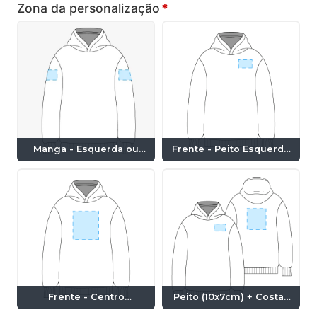
Zona da personalização
*
Manga - Esquerda ou
Frente - Peito Esquerdo
Direita (10x7cm)
(10x7cm)
Frente - Centro
Peito (10x7cm) + Costas
(21x14cm)
(28x20cm)