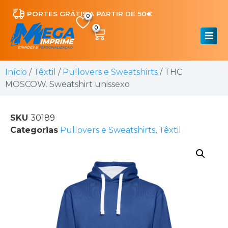
PORTES GRÁTIS A PARTIR DE 50€
0
Início
/
Têxtil
/
Pullovers e Sweatshirts
/ THC
MOSCOW. Sweatshirt unissexo
SKU
30189
Categorias
Pullovers e Sweatshirts
,
Têxtil