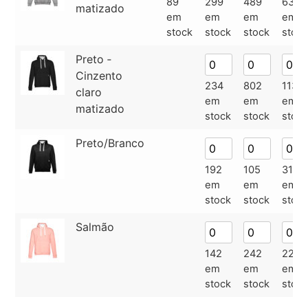
89
299
489
633
matizado
em
em
em
em
stock
stock
stock
stock
Preto ‑
Cinzento
234
802
1133
claro
em
em
em
matizado
stock
stock
stock
Preto/Branco
192
105
312
em
em
em
stock
stock
stock
Salmão
142
242
224
em
em
em
stock
stock
stock