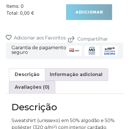
Items
:
0
ADICIONAR
Total
:
0,00 €
0
Items.
Your
total
is
Adicionar aos Favoritos
Compartilhar
0,00 €
Garantia de pagamento
seguro
Descrição
Informação adicional
Avaliações (0)
Descrição
Sweatshirt (unissexo) em 50% algodão e 50%
poliéster (320 g/m²) com interior cardado.