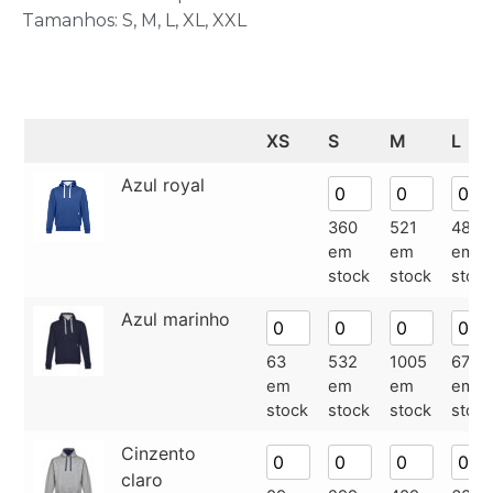
Tamanhos: S, M, L, XL, XXL
XS
S
M
L
Azul royal
360
521
487
em
em
em
stock
stock
stock
Azul marinho
63
532
1005
677
em
em
em
em
stock
stock
stock
stock
Cinzento
claro