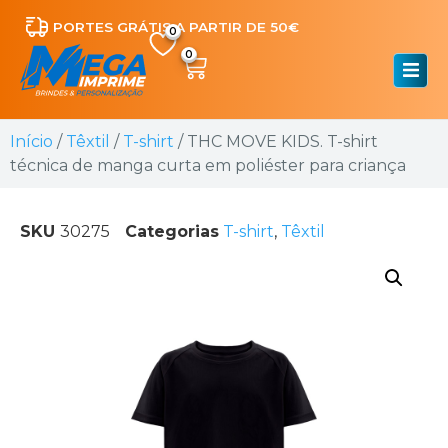
PORTES GRÁTIS A PARTIR DE 50€
0
Início
/
Têxtil
/
T-shirt
/ THC MOVE KIDS. T-shirt
técnica de manga curta em poliéster para criança
SKU
30275
Categorias
T-shirt
,
Têxtil