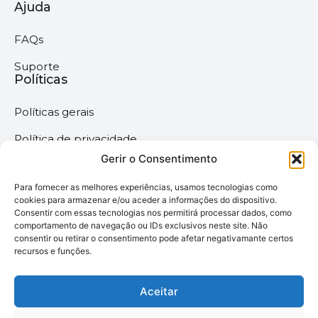
Ajuda
FAQs
Suporte
Políticas
Políticas gerais
Política de privacidade
Gerir o Consentimento
Termos & Condições
Para fornecer as melhores experiências, usamos tecnologias como
Política de cookies
cookies para armazenar e/ou aceder a informações do dispositivo.
Consentir com essas tecnologias nos permitirá processar dados, como
comportamento de navegação ou IDs exclusivos neste site. Não
Megaimprime © 2025 |
consentir ou retirar o consentimento pode afetar negativamante certos
recursos e funções.
Todos os Direitos
Reservados –
Desenvolvido pela
Aceitar
somos6digital