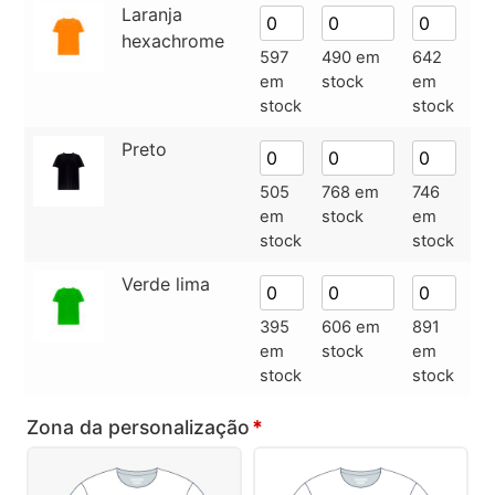
Laranja
hexachrome
597
490 em
642
39
em
stock
em
e
stock
stock
st
Preto
505
768 em
746
70
em
stock
em
e
stock
stock
st
Verde lima
395
606 em
891
93
em
stock
em
e
stock
stock
st
Zona da personalização
*