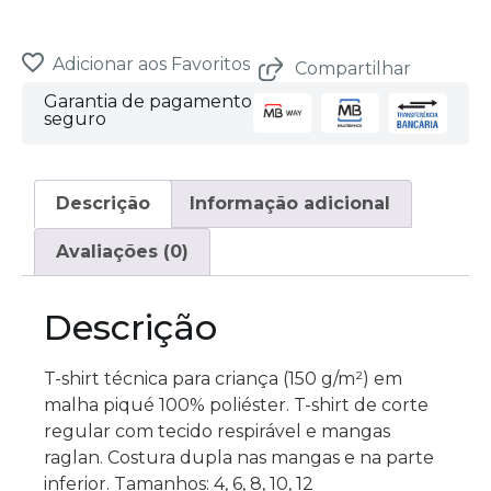
Items.
Your
total
is
Adicionar aos Favoritos
Compartilhar
0,00 €
Garantia de pagamento
seguro
Descrição
Informação adicional
Avaliações (0)
Descrição
T-shirt técnica para criança (150 g/m²) em
malha piqué 100% poliéster. T-shirt de corte
regular com tecido respirável e mangas
raglan. Costura dupla nas mangas e na parte
inferior. Tamanhos: 4, 6, 8, 10, 12