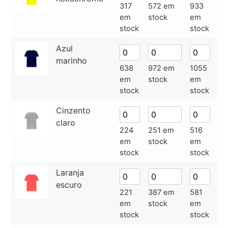
317
572 em
933
99
em
stock
em
e
stock
stock
st
Azul
marinho
638
972 em
1055
14
em
stock
em
e
stock
stock
st
Cinzento
claro
224
251 em
516
10
em
stock
em
e
stock
stock
st
Laranja
escuro
221
387 em
581
73
em
stock
em
e
stock
stock
st