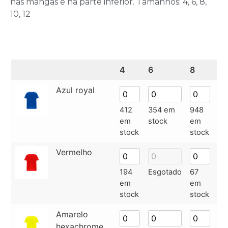
nas mangas e na parte inferior. Tamanhos: 4, 6, 8,
10, 12
4
6
8
10
Azul royal
412
354 em
948
14
em
stock
em
e
stock
stock
st
Vermelho
194
Esgotado
67
16
em
em
e
stock
stock
st
Amarelo
hexachrome