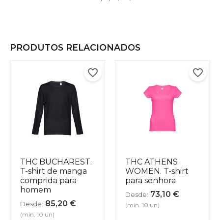
PRODUTOS RELACIONADOS
THC BUCHAREST.
THC ATHENS
T-shirt de manga
WOMEN. T-shirt
comprida para
para senhora
homem
73,10
€
Desde:
85,20
€
Desde:
(mín. 10 un)
(mín. 10 un)