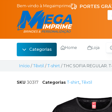
Bem-vindo à Megaimprime
PORTES GRÁT
Home
Loja
Categorias
Escrita
Início
/
Têxtil
/
T-shirt
/ THC SOFIA REGULAR. T-s
Bebidas
Sacos
SKU
30317
Categorias
T-shirt
,
Têxtil
Escritório
Malas