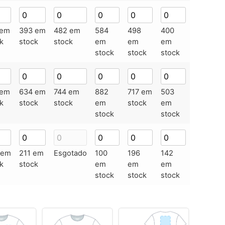
 em
393 em
482 em
584
498
400
k
stock
stock
em
em
em
stock
stock
stock
 em
634 em
744 em
882
717 em
503
k
stock
stock
em
stock
em
stock
stock
 em
211 em
Esgotado
100
196
142
k
stock
em
em
em
stock
stock
stock