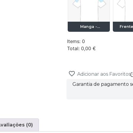
Manga -
Frente
Esquerda ou
Esq
Direita (10x7cm)
(10
Items
:
0
Total
:
0,00 €
0
Items.
Your
total
is
Adicionar aos Favoritos
0,00 €
Garantia de pagamento 
valiações (0)