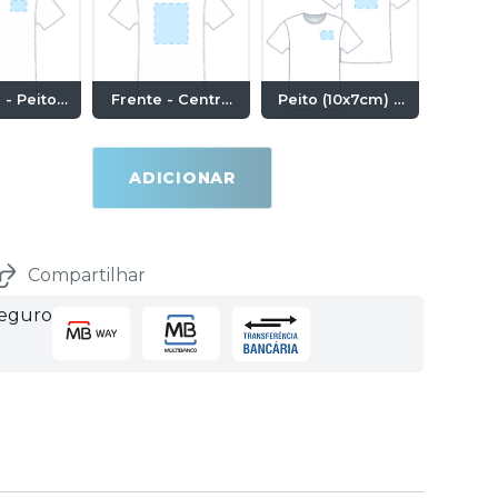
 - Peito
Frente - Centro
Peito (10x7cm) +
uerdo
(28x20cm)
Costas
x7cm)
(28x20cm)
ADICIONAR
Compartilhar
seguro