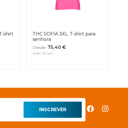
shirt
THC SOFIA 3XL. T-shirt para
senhora
75,40
€
Desde:
(mín. 10 un)
INSCREVER