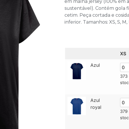
em malha jersey (100% em a
sustentável). Contém gola f
cetim. Peça cortada e cosi
inferior. Tamanhos: XS, S, M, 
XS
Azul
373
stoc
Azul
royal
379
stoc