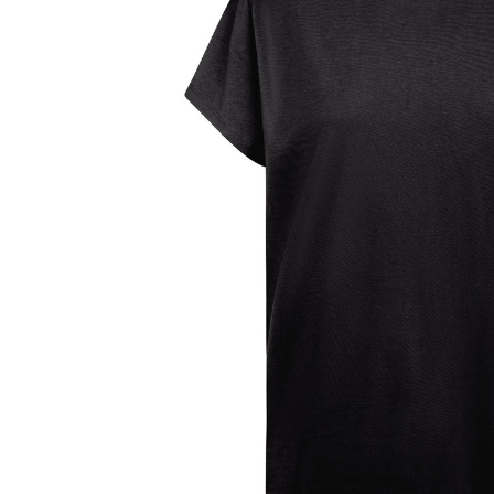
Lazer
Vestuário Laboral
Têxtil