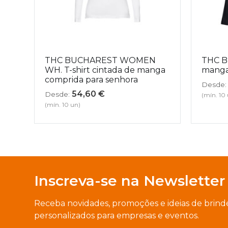
THC BUCHAREST WOMEN
THC B
WH. T-shirt cintada de manga
manga
comprida para senhora
Desde:
54,60
€
Desde:
(mín. 10
(mín. 10 un)
Inscreva-se na Newsletter
Receba novidades, promoções e ideias de brind
personalizados para empresas e eventos.