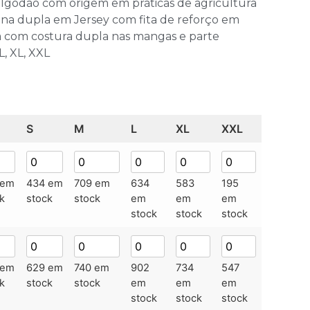
lgodão com origem em práticas de agricultura
ina dupla em Jersey com fita de reforço em
da com costura dupla nas mangas e parte
L, XL, XXL
S
M
L
XL
XXL
 em
434 em
709 em
634
583
195
k
stock
stock
em
em
em
stock
stock
stock
 em
629 em
740 em
902
734
547
k
stock
stock
em
em
em
stock
stock
stock