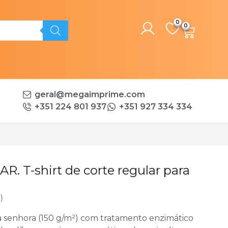
0
geral@megaimprime.com
+351 224 801 937
+351 927 334 334
 T-shirt de corte regular para
)
ra senhora (150 g/m²) com tratamento enzimático