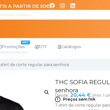
IS A PARTIR DE 50€
Promoções
DTF
Catálogos
hirt de corte regular para senhora
THC SOFIA REGULAR.
senhora
20,44 €
Desde:
(mín. 1 un
Preços sem IVA
T-shirt de corte regular pa