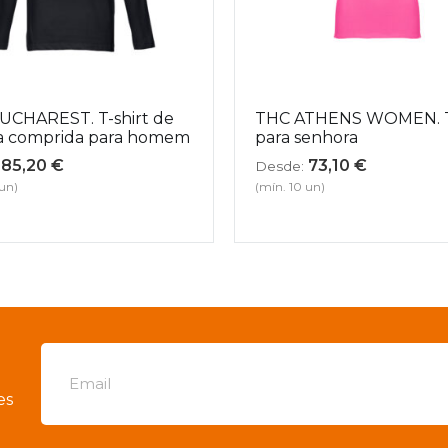
UCHAREST. T-shirt de
THC ATHENS WOMEN. T-
 comprida para homem
para senhora
85,20
€
73,10
€
Desde:
 un)
(mín. 10 un)
es