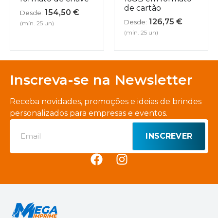
de cartão
154,50
€
Desde:
126,75
€
Desde:
(mín. 25 un)
(mín. 25 un)
Inscreva-se na Newsletter
Receba novidades, promoções e ideias de brindes
personalizados para empresas e eventos.
INSCREVER