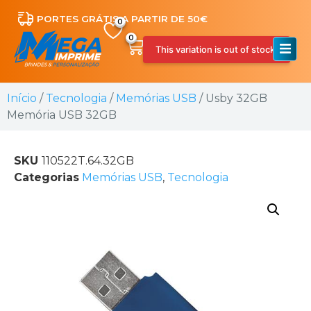
PORTES GRÁTIS A PARTIR DE 50€
0
This variation is out of stock.
Início
/
Tecnologia
/
Memórias USB
/ Usby 32GB
Memória USB 32GB
SKU
110522T.64.32GB
Categorias
Memórias USB
,
Tecnologia