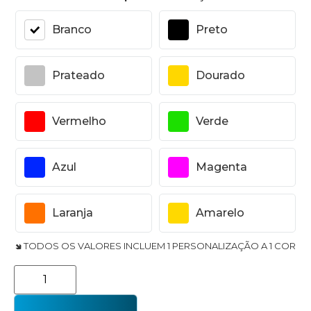
Branco
Preto
Prateado
Dourado
Vermelho
Verde
Azul
Magenta
Laranja
Amarelo
🢆 TODOS OS VALORES INCLUEM 1 PERSONALIZAÇÃO A 1 COR