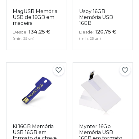
MagUSB Memória
Usby 16GB
USB de 16GB em
Memória USB
madeira
16GB
134,25
€
120,75
€
Desde:
Desde:
(mín. 25 un)
(mín. 25 un)
Ki 16GB Memória
Mynter 16Gb
USB 16GB em
Memória USB
formato de chave
16GB em formato