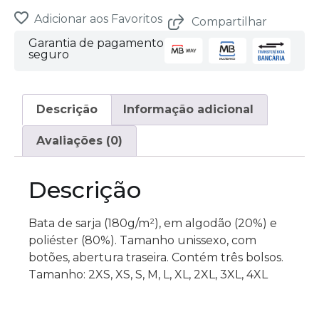
total
is
Adicionar aos Favoritos
Compartilhar
0,00 €
Garantia de pagamento
seguro
Descrição
Informação adicional
Avaliações (0)
Descrição
Bata de sarja (180g/m²), em algodão (20%) e
poliéster (80%). Tamanho unissexo, com
botões, abertura traseira. Contém três bolsos.
Tamanho: 2XS, XS, S, M, L, XL, 2XL, 3XL, 4XL