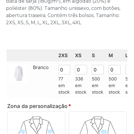
Bata de sarja (180g/m²), em algodão (20%) e
poliéster (80%). Tamanho unissexo, com botões,
abertura traseira. Contém três bolsos. Tamanho:
2XS, XS, S, M, L, XL, 2XL, 3XL, 4XL
2XS
XS
S
M
L
Branco
77
336
500
500
500
em
em
em
em
em
stock
stock
stock
stock
sto
Zona da personalização
*