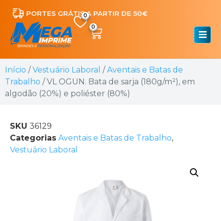
PORTES GRÁTIS A PARTIR DE 50€
0
Início
/
Vestuário Laboral
/
Aventais e Batas de
Trabalho
/ VL OGUN. Bata de sarja (180g/m²), em
algodão (20%) e poliéster (80%)
SKU
36129
Categorias
Aventais e Batas de Trabalho
,
Vestuário Laboral