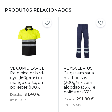
PRODUTOS RELACIONADOS
VL CUPID LARGE.
VL ASCLEPIUS.
Polo bicolor bird-
Calças em sarja
eye (160g/m²) de
multibolsos
manga curta, em
(200g/m²), em
poliéster (100%)
algodão (35%) e
poliéster (65%)
191,40
€
Desde:
291,80
€
Desde:
(mín. 10 un)
(mín. 10 un)