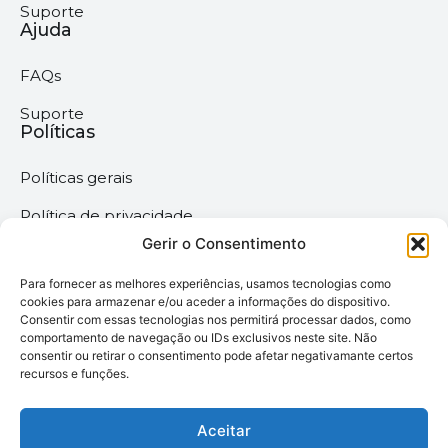
Suporte
Ajuda
FAQs
Suporte
Políticas
Políticas gerais
Política de privacidade
Gerir o Consentimento
Termos & Condições
Para fornecer as melhores experiências, usamos tecnologias como
Política de cookies
cookies para armazenar e/ou aceder a informações do dispositivo.
Consentir com essas tecnologias nos permitirá processar dados, como
comportamento de navegação ou IDs exclusivos neste site. Não
Megaimprime © 2025 |
consentir ou retirar o consentimento pode afetar negativamante certos
recursos e funções.
Todos os Direitos
Reservados –
Desenvolvido pela
Aceitar
somos6digital