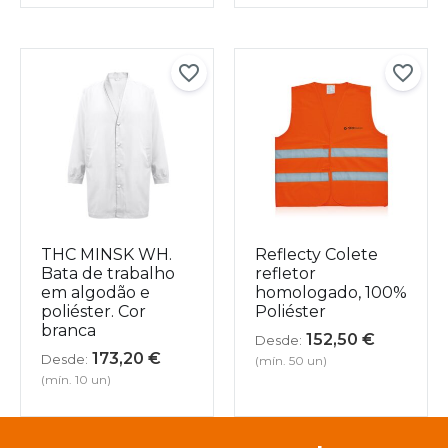
THC MINSK WH.
Reflecty Colete
Bata de trabalho
refletor
em algodão e
homologado, 100%
poliéster. Cor
Poliéster
branca
152,50
€
Desde:
173,20
€
Desde:
(mín. 50 un)
(mín. 10 un)