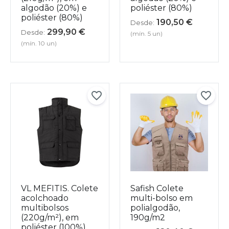
algodão (20%) e
poliéster (80%)
poliéster (80%)
190,50
€
Desde:
299,90
€
Desde:
(mín. 5 un)
(mín. 10 un)
VL MEFITIS. Colete
Safish Colete
acolchoado
multi-bolso em
multibolsos
polialgodão,
(220g/m²), em
190g/m2
poliéster (100%)