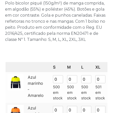
Polo bicolor piqué (150g/m²) de manga comprida,
em algodão (55%) e poliéster (45%). Botões e gola
em cor contraste. Gola e punhos caneladas. Faixas
refletoras no tronco e nas mangas. Com 1 bolso no
peito. Produto em conformidade com o Reg. EU
2016/425, certificado pela norma EN20471 e de
classe Nº 1. Tamanho: S, M, L, XL, 2XL, 3XL
S
M
L
XL
2
Azul
marinho
500
500
500
501
5
‑
em
em
em
em
e
Amarelo
stock
stock
stock
stock
s
Azul