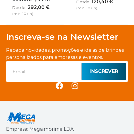
120,40
€
Desde:
292,00
€
Desde:
(mín. 10 un)
(mín. 10 un)
Inscreva-se na Newsletter
Receba novidades, promoções e ideias de brindes
personalizados para empresas e eventos.
INSCREVER
Empresa: Megaimprime LDA