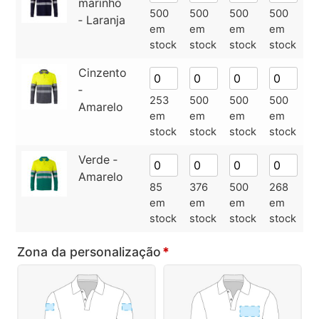
marinho
500
500
500
500
5
‑ Laranja
em
em
em
em
e
stock
stock
stock
stock
s
Cinzento
‑
253
500
500
500
5
Amarelo
em
em
em
em
e
stock
stock
stock
stock
s
Verde ‑
Amarelo
85
376
500
268
4
em
em
em
em
e
stock
stock
stock
stock
s
Zona da personalização
*