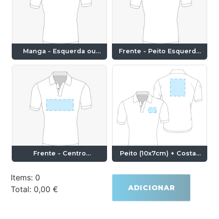
Manga - Esquerda ou
Frente - Peito Esquerdo
Direita (10x7cm)
(10x7cm)
Frente - Centro
Peito (10x7cm) + Costas
(21x14cm)
(28x20cm)
Items
:
0
ADICIONAR
Total
:
0,00 €
0
Items.
Your