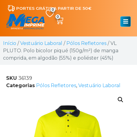
PORTES GRÁTIS A PARTIR DE 50€
0
Início
/
Vestuário Laboral
/
Pólos Refletores
/ VL
PLUTO. Polo bicolor piqué (150g/m²) de manga
comprida, em algodão (55%) e poliéster (45%)
SKU
36139
Categorias
Pólos Refletores
,
Vestuário Laboral