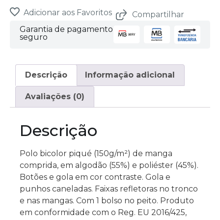
total
is
Adicionar aos Favoritos
Compartilhar
0,00 €
Garantia de pagamento
seguro
Descrição
Informação adicional
Avaliações (0)
Descrição
Polo bicolor piqué (150g/m²) de manga
comprida, em algodão (55%) e poliéster (45%).
Botões e gola em cor contraste. Gola e
punhos caneladas. Faixas refletoras no tronco
e nas mangas. Com 1 bolso no peito. Produto
em conformidade com o Reg. EU 2016/425,