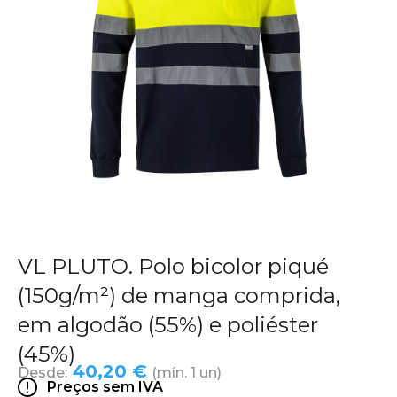
VL PLUTO. Polo bicolor piqué
(150g/m²) de manga comprida,
em algodão (55%) e poliéster
(45%)
40,20 €
Desde:
(mín. 1 un)
Preços sem IVA