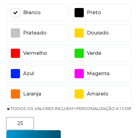
Branco
Preto
Prateado
Dourado
Vermelho
Verde
Azul
Magenta
Laranja
Amarelo
🢆 TODOS OS VALORES INCLUEM 1 PERSONALIZAÇÃO A 1 COR