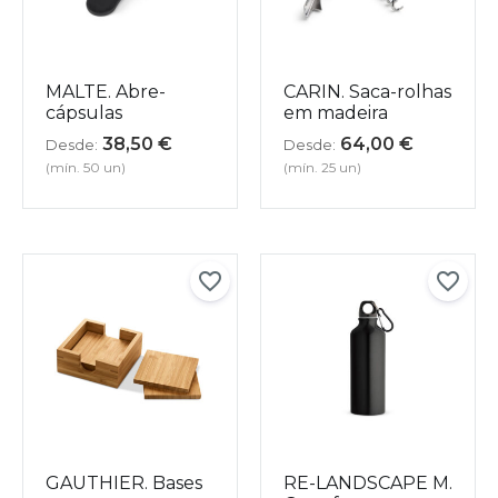
MALTE. Abre-
CARIN. Saca-rolhas
cápsulas
em madeira
38,50
€
64,00
€
Desde:
Desde:
(mín. 50 un)
(mín. 25 un)
GAUTHIER. Bases
RE-LANDSCAPE M.