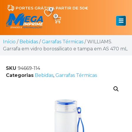
PORTES GRÁTIS A PARTIR DE 50€
0
Início
/
Bebidas
/
Garrafas Térmicas
/ WILLIAMS.
Garrafa em vidro borossilicato e tampa em AS 470 mL
SKU
94669-114
Categorias
Bebidas
,
Garrafas Térmicas