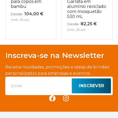
para copos em
Garrafa em
bambu
alumínio reciclado
com mosquetão
104,00
€
Desde:
530 mL
(mín. 25 un)
82,25
€
Desde:
(mín. 25 un)
Inscreva-se na Newsletter
Receba novidades, promoções e ideias de brindes
personalizados para empresas e eventos.
INSCREVER