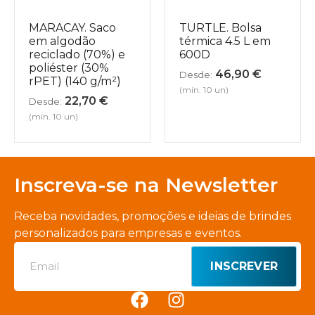
MARACAY. Saco
TURTLE. Bolsa
em algodão
térmica 4.5 L em
reciclado (70%) e
600D
poliéster (30%
46,90
€
Desde:
rPET) (140 g/m²)
(mín. 10 un)
22,70
€
Desde:
(mín. 10 un)
Inscreva-se na Newsletter
Receba novidades, promoções e ideias de brindes
personalizados para empresas e eventos.
INSCREVER