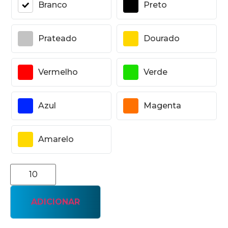
Branco
Preto
Prateado
Dourado
Vermelho
Verde
Azul
Magenta
Amarelo
ADICIONAR