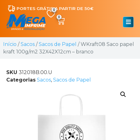
PORTES GRÁTIS A PARTIR DE 50€
0
Início
/
Sacos
/
Sacos de Papel
/ WKraft08 Saco papel
kraft 100g/m2 32X42X12cm – branco
SKU
312018B.00.U
Categorias
Sacos
,
Sacos de Papel