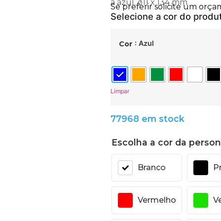
a azul. ø11 x 134 mm
: Azul
Cor
Limpar
77968 em stock
Escolha a cor da person
Branco
P
Vermelho
V