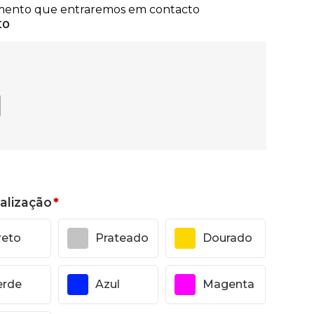
alização
*
reto
Prateado
Dourado
erde
Azul
Magenta