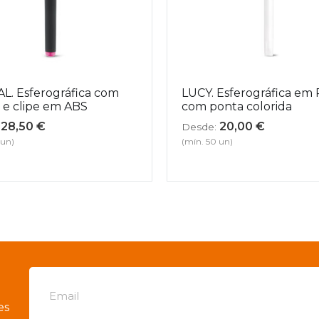
L. Esferográfica com
LUCY. Esferográfica em
 e clipe em ABS
com ponta colorida
28,50
€
20,00
€
Desde:
 un)
(mín. 50 un)
es