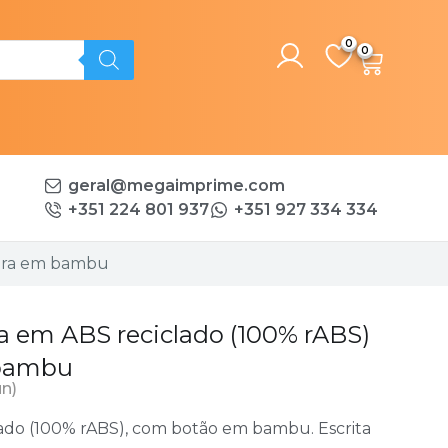
0
geral@megaimprime.com
+351 224 801 937
+351 927 334 334
eira em bambu
a em ABS reciclado (100% rABS)
 bambu
un)
lado (100% rABS), com botão em bambu. Escrita