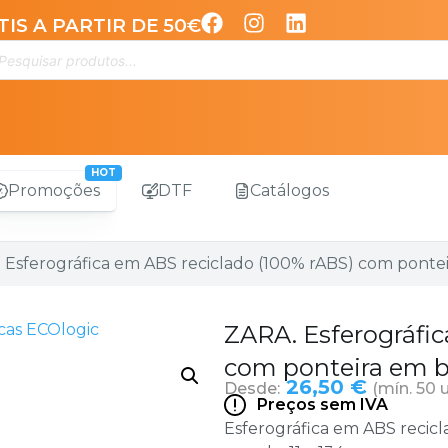
IS A PARTIR DE 50€
Promoções
DTF
Catálogos
 Esferográfica em ABS reciclado (100% rABS) com pont
icas ECOlogic
ZARA. Esferográfic
com ponteira em
26,50 €
Desde:
(mín. 50 
Preços sem IVA
Esferográfica em ABS recic