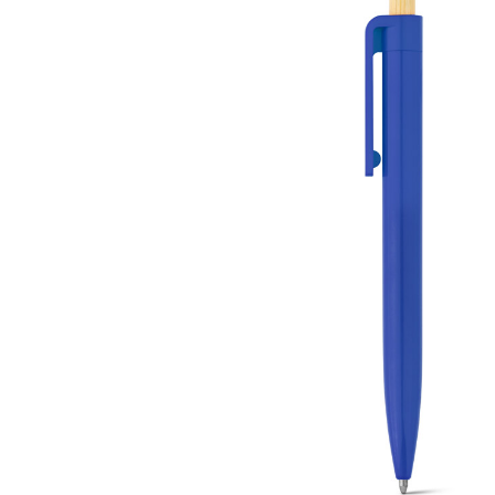
Lazer
Vestuário Laboral
Têxtil