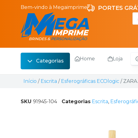
Bem-vindo à Megaimprime
PORTES GRÁT
Home
Loja
Categorias
Escrita
Início
/
Escrita
/
Esferográficas ECOlogic
/ ZARA.
Bebidas
Sacos
SKU
91945-104
Categorias
Escrita
,
Esferográf
Escritório
Malas