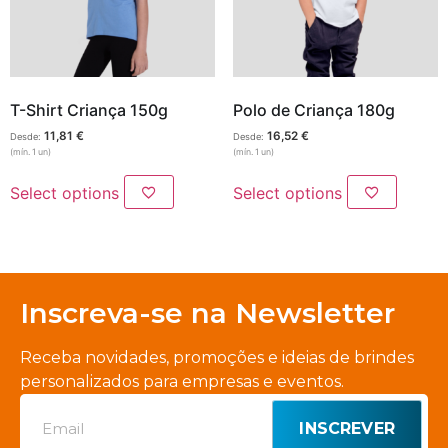
T-Shirt Criança 150g
Polo de Criança 180g
11,81
€
16,52
€
Desde:
Desde:
(mín. 1 un)
(mín. 1 un)
Select options
Select options
Inscreva-se na Newsletter
Receba novidades, promoções e ideias de brindes
personalizados para empresas e eventos.
INSCREVER