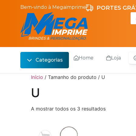
Bem-vindo à Megaimprime
PORTES GRÁT
Home
Loja
Categorias
Escrita
Início
/ Tamanho do produto / U
Bebidas
U
Sacos
A mostrar todos os 3 resultados
Escritório
Malas