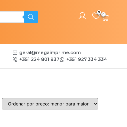
0
geral@megaimprime.com
+351 224 801 937
+351 927 334 334