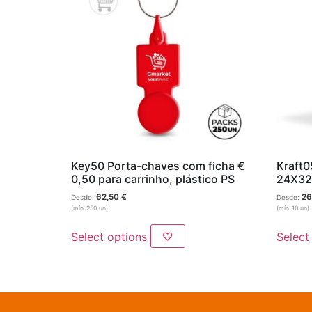
Lazer
Vestuário Laboral
Têxtil
Key50 Porta-chaves com ficha €
Kraft0
0,50 para carrinho, plástico PS
24X32
62,50
€
26
Desde:
Desde:
(mín. 250 un)
(mín. 10 un)
Select options
Select