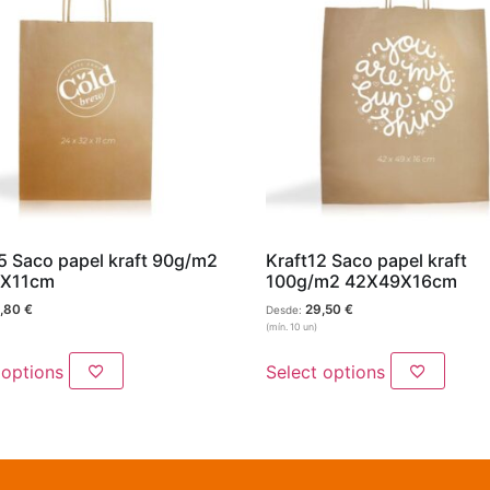
5 Saco papel kraft 90g/m2
Kraft12 Saco papel kraft
X11cm
100g/m2 42X49X16cm
,80
€
29,50
€
Desde:
(mín. 10 un)
 options
Select options