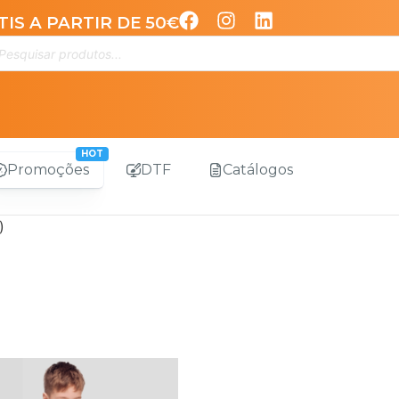
IS A PARTIR DE 50€
Promoções
DTF
Catálogos
)