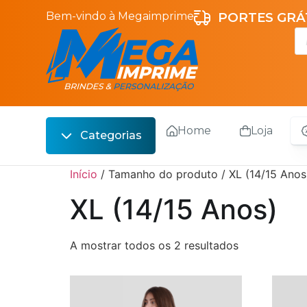
Bem-vindo à Megaimprime
PORTES GRÁT
Home
Loja
Categorias
Escrita
Início
/ Tamanho do produto / XL (14/15 Anos
Bebidas
XL (14/15 Anos)
Sacos
A mostrar todos os 2 resultados
Escritório
Malas