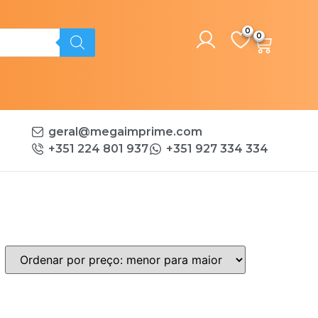
0
geral@megaimprime.com
+351 224 801 937
+351 927 334 334