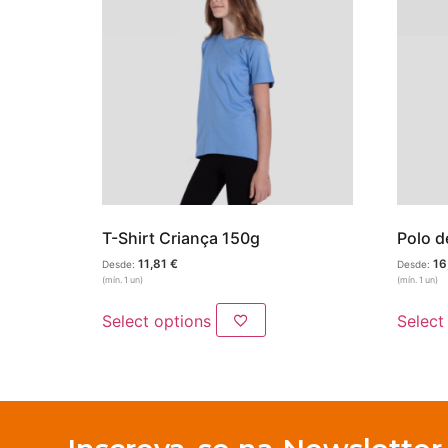
Lazer
Vestuário Laboral
Têxtil
T-Shirt Criança 150g
Polo d
11,81
€
16
Desde:
Desde:
(mín. 1 un)
(mín. 1 un)
Select options
Select