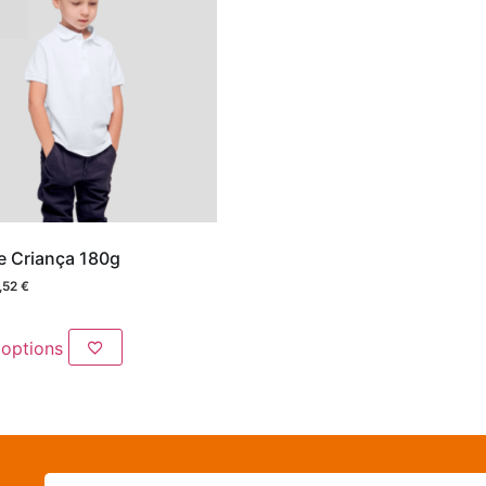
e Criança 180g
,52
€
 options