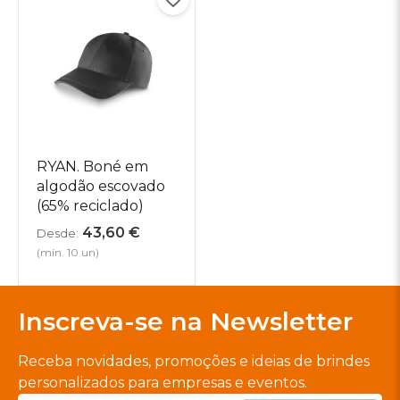
RYAN. Boné em
algodão escovado
(65% reciclado)
43,60
€
Desde:
(mín. 10 un)
Inscreva-se na Newsletter
Receba novidades, promoções e ideias de brindes
personalizados para empresas e eventos.