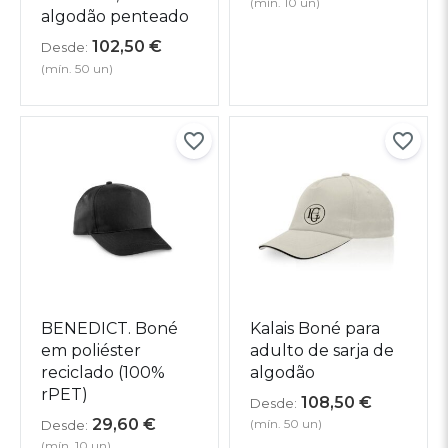
(mín. 10 un)
algodão penteado
102,50
€
Desde:
(mín. 50 un)
BENEDICT. Boné
Kalais Boné para
em poliéster
adulto de sarja de
reciclado (100%
algodão
rPET)
108,50
€
Desde:
29,60
€
(mín. 50 un)
Desde:
(mín. 10 un)