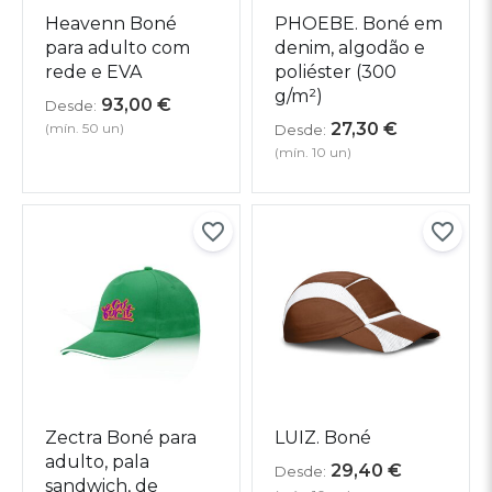
Heavenn Boné
PHOEBE. Boné em
para adulto com
denim, algodão e
rede e EVA
poliéster (300
g/m²)
93,00
€
Desde:
27,30
€
(mín. 50 un)
Desde:
(mín. 10 un)
Zectra Boné para
LUIZ. Boné
adulto, pala
29,40
€
Desde:
sandwich, de