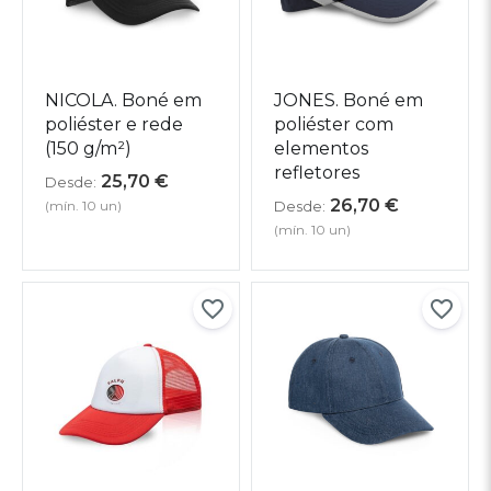
NICOLA. Boné em
JONES. Boné em
poliéster e rede
poliéster com
(150 g/m²)
elementos
refletores
25,70
€
Desde:
26,70
€
(mín. 10 un)
Desde:
(mín. 10 un)