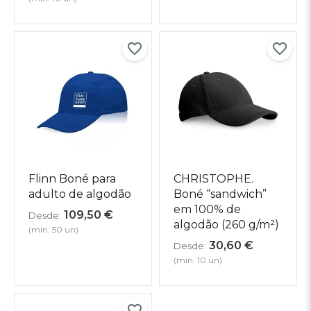
Flinn Boné para
CHRISTOPHE.
adulto de algodão
Boné “sandwich”
em 100% de
109,50
€
Desde:
algodão (260 g/m²)
(mín. 50 un)
30,60
€
Desde:
(mín. 10 un)