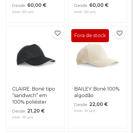
60,00
€
60,00
€
Desde:
Desde:
(mín. 50 un)
(mín. 50 un)
CLAIRE. Boné tipo
BAILEY. Boné 100%
“sandwich” em
algodão
100% poliéster
22,00
€
Desde:
21,20
€
(mín. 10 un)
Desde:
(mín. 10 un)