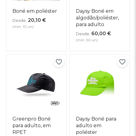
Boné em poliéster
Daysy Boné em
algodão/poliéster,
20,10
€
Desde:
para adulto
(mín. 10 un)
60,00
€
Desde:
(mín. 50 un)
Greenpro Boné
Daysy Boné para
para adulto, em
adulto em
RPET
poliéster