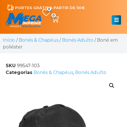
PORTES GRÁTIS A PARTIR DE 50€
0
Início
/
Bonés & Chapéus
/
Bonés Adulto
/ Boné em
poliéster
SKU
99547-103
Categorias
Bonés & Chapéus
,
Bonés Adulto