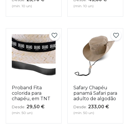
(mín. 10 un)
(mín. 10 un)
Proband Fita
Safary Chapéu
colorida para
panamá Safari para
chapéu, em TNT
adulto de algodão
29,50
€
233,00
€
Desde:
Desde:
(mín. 50 un)
(mín. 50 un)