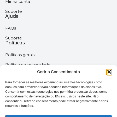
Minha conta
Suporte
Ajuda
FAQs
Suporte
Políticas
Políticas gerais
Política de privacidade
Gerir o Consentimento
Termos & Condições
Para fornecer as melhores experiências, usamos tecnologias como
Política de cookies
cookies para armazenar e/ou aceder a informações do dispositivo.
Consentir com essas tecnologias nos permitirá processar dados, como
comportamento de navegação ou IDs exclusivos neste site. Não
consentir ou retirar o consentimento pode afetar negativamante certos
Megaimprime © 2025 |
recursos e funções.
Todos os Direitos
Reservados –