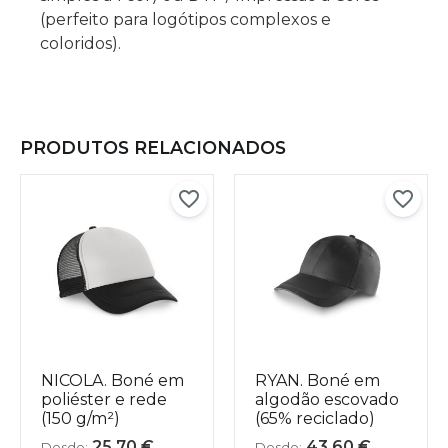
(perfeito para logótipos complexos e
coloridos).
PRODUTOS RELACIONADOS
NICOLA. Boné em
RYAN. Boné em
poliéster e rede
algodão escovado
(150 g/m²)
(65% reciclado)
25,70
€
43,60
€
Desde:
Desde: