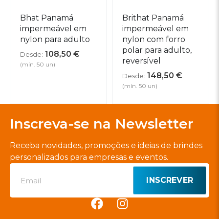
Bhat Panamá
Brithat Panamá
impermeável em
impermeável em
nylon para adulto
nylon com forro
polar para adulto,
108,50
€
Desde:
reversível
(mín. 50 un)
148,50
€
Desde:
(mín. 50 un)
Inscreva-se na Newsletter
Receba novidades, promoções e ideias de brindes
personalizados para empresas e eventos.
INSCREVER