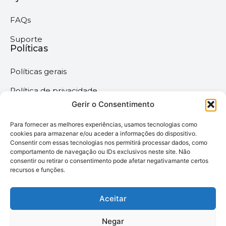
FAQs
Suporte
Políticas
Políticas gerais
Política de privacidade
Gerir o Consentimento
Termos & Condições
Para fornecer as melhores experiências, usamos tecnologias como
Política de cookies
cookies para armazenar e/ou aceder a informações do dispositivo.
Consentir com essas tecnologias nos permitirá processar dados, como
comportamento de navegação ou IDs exclusivos neste site. Não
Megaimprime © 2025 |
consentir ou retirar o consentimento pode afetar negativamante certos
recursos e funções.
Todos os Direitos
Reservados –
Desenvolvido pela
Aceitar
somos6digital
Negar