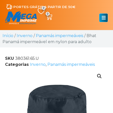
PORTES GRÁTIS A PARTIR DE 50€
0
Início
/
Inverno
/
Panamás impermeáveis
/ Bhat
Panamá impermeável em nylon para adulto
SKU
380361.65.U
Categorias
Inverno
,
Panamás impermeáveis