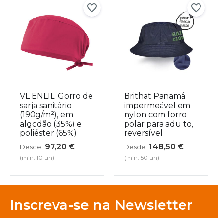
VL ENLIL. Gorro de
Brithat Panamá
sarja sanitário
impermeável em
(190g/m²), em
nylon com forro
algodão (35%) e
polar para adulto,
poliéster (65%)
reversível
97,20
€
148,50
€
Desde:
Desde:
(mín. 10 un)
(mín. 50 un)
Inscreva-se na Newsletter