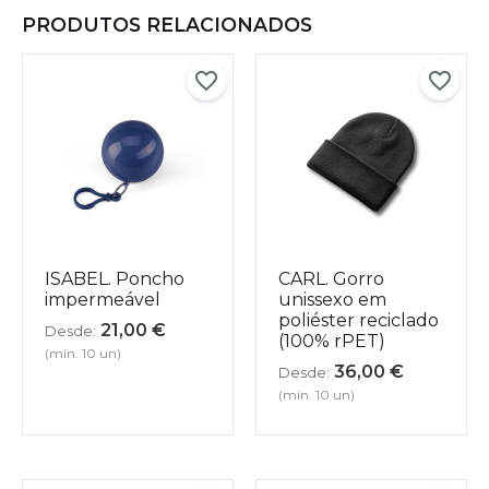
PRODUTOS RELACIONADOS
ISABEL. Poncho
CARL. Gorro
impermeável
unissexo em
poliéster reciclado
21,00
€
Desde:
(100% rPET)
(mín. 10 un)
36,00
€
Desde:
(mín. 10 un)