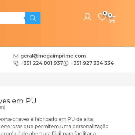
0
geral@megaimprime.com
+351 224 801 937
+351 927 334 334
aves em PU
un)
porta-chaves é fabricado em PU de alta
generosas que permitem uma personalização
rgola é de abertura fácil para facilitar a