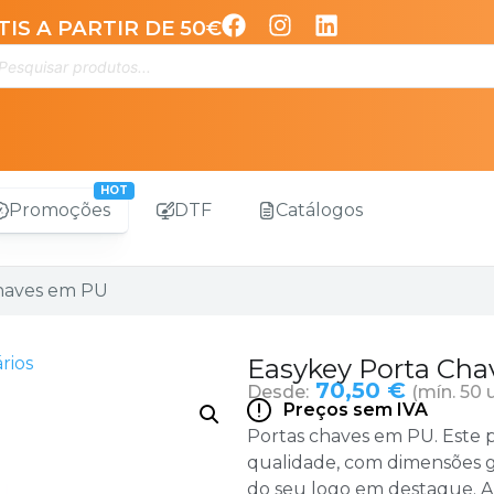
IS A PARTIR DE 50€
Promoções
DTF
Catálogos
Chaves em PU
rios
Easykey Porta Ch
70,50 €
Desde:
(mín. 50 
Preços sem IVA
Portas chaves em PU. Este 
qualidade, com dimensões 
do seu logo em destaque. A a