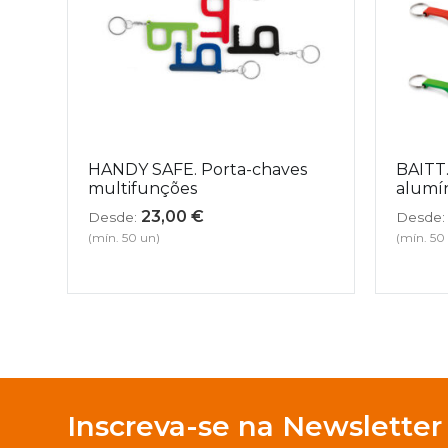
HANDY SAFE. Porta-chaves
BAITT
multifunções
alumín
23,00
€
Desde:
Desde:
(mín. 50 un)
(mín. 50
Inscreva-se na Newsletter