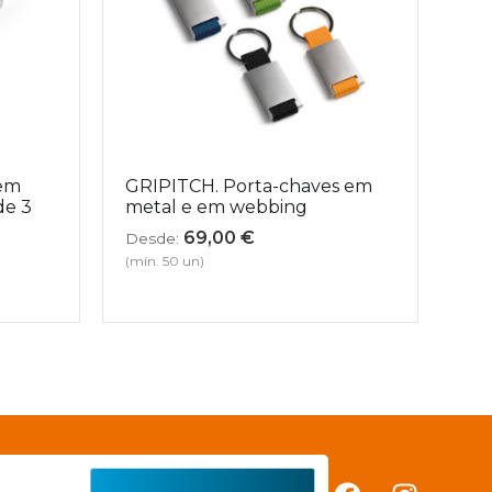
 em
GRIPITCH. Porta-chaves em
de 3
metal e em webbing
69,00
€
Desde:
(mín. 50 un)