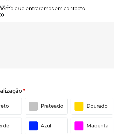
aves.
alização
*
reto
Prateado
Dourado
erde
Azul
Magenta