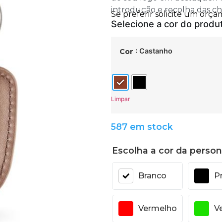
introdução e recolha das ch
: Castanho
Cor
Limpar
587 em stock
Escolha a cor da person
Branco
P
Vermelho
V