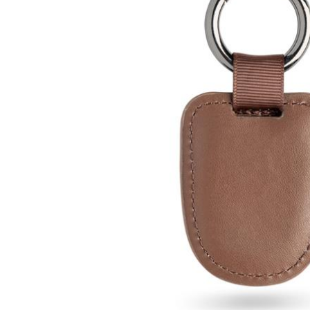
Lazer
Vestuário Laboral
Têxtil