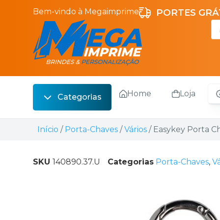
Bem-vindo à Megaimprime
PORTES GRÁT
Home
Loja
Categorias
Escrita
Início
/
Porta-Chaves
/
Vários
/ Easykey Porta 
Bebidas
Sacos
SKU
140890.37.U
Categorias
Porta-Chaves
,
Vá
Escritório
Malas