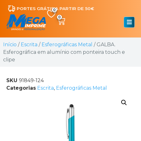
PORTES GRÁTIS A PARTIR DE 50€
0
Início
/
Escrita
/
Esferográficas Metal
/ GALBA.
Esferográfica em alumínio com ponteira touch e
clipe
SKU
91849-124
Categorias
Escrita
,
Esferográficas Metal