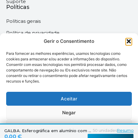
Suporte
Políticas
Políticas gerais
Política de privacidade
Gerir o Consentimento
Termos & Condições
Para fornecer as melhores experiências, usamos tecnologias como
Política de cookies
cookies para armazenar e/ou aceder a informações do dispositivo.
Consentir com essas tecnologias nos permitirá processar dados, como
comportamento de navegação ou IDs exclusivos neste site. Não
Megaimprime © 2025 |
consentir ou retirar o consentimento pode afetar negativamante certos
recursos e funções.
Todos os Direitos
Reservados –
Desenvolvido pela
Aceitar
somos6digital
Negar
Ver preferências
50
unidades
Resumo
GALBA. Esferográfica em alumínio com ponteira touch e clipe
0,00 €