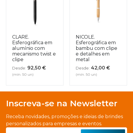
CLARE.
NICOLE.
Esferográfica em
Esferográfica em
alumínio com
bambu com clipe
mecanismo twist e
e detalhes em
clipe
metal
92,50
€
42,00
€
Desde:
Desde:
(mín. 50 un)
(mín. 50 un)
Inscreva-se na Newsletter
Receba novidades, promoções e ideias de brindes
personalizados para empresas e eventos.