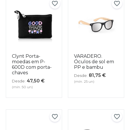
Clynt Porta-
VARADERO.
moedas em P-
Óculos de sol em
600D com porta-
PP e bambu
chaves
81,75
€
Desde:
47,50
€
Desde:
(mín. 25 un)
(mín. 50 un)