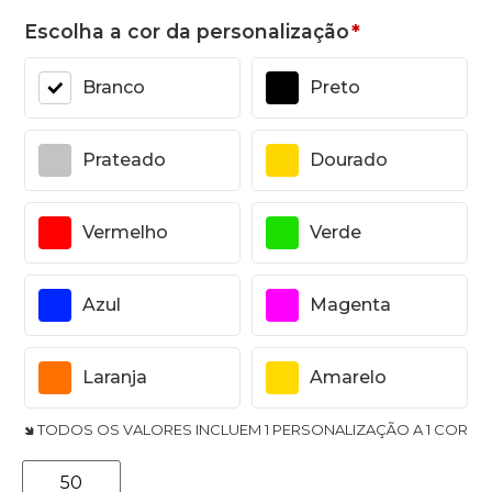
Escolha a cor da personalização
*
Branco
Preto
Prateado
Dourado
Vermelho
Verde
Azul
Magenta
Laranja
Amarelo
🢆 TODOS OS VALORES INCLUEM 1 PERSONALIZAÇÃO A 1 COR