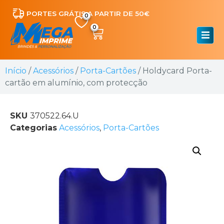
PORTES GRÁTIS A PARTIR DE 50€
0
Início
/
Acessórios
/
Porta-Cartões
/ Holdycard Porta-
cartão em alumínio, com protecção
SKU
370522.64.U
Categorias
Acessórios
,
Porta-Cartões