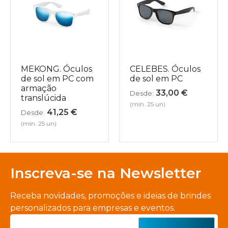
MEKONG. Óculos
CELEBES. Óculos
de sol em PC com
de sol em PC
armação
33,00
€
Desde:
translúcida
(mín. 25 un)
41,25
€
Desde:
(mín. 25 un)
Inscreva-se na Newsletter
Receba novidades, promoções e ideias de brindes
personalizados para empresas e eventos.