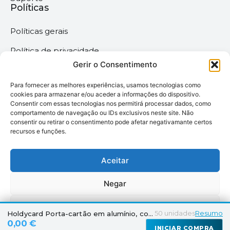
Políticas
Políticas gerais
Política de privacidade
Gerir o Consentimento
Termos & Condições
Para fornecer as melhores experiências, usamos tecnologias como
Política de cookies
cookies para armazenar e/ou aceder a informações do dispositivo.
Consentir com essas tecnologias nos permitirá processar dados, como
comportamento de navegação ou IDs exclusivos neste site. Não
Megaimprime © 2025 |
consentir ou retirar o consentimento pode afetar negativamante certos
recursos e funções.
Todos os Direitos
Reservados –
Desenvolvido pela
Aceitar
somos6digital
Negar
Ver preferências
50
unidades
Resumo
Holdycard Porta-cartão em alumínio, com protecção
0,00 €
INICIAR COMPRA