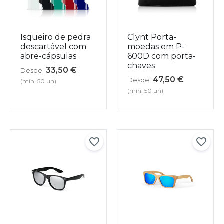
Isqueiro de pedra
Clynt Porta-
descartável com
moedas em P-
abre-cápsulas
600D com porta-
chaves
33,50
€
Desde:
47,50
€
Desde:
(mín. 50 un)
(mín. 50 un)