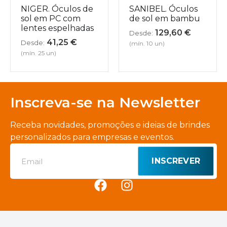
NIGER. Óculos de
SANIBEL. Óculos
sol em PC com
de sol em bambu
lentes espelhadas
129,60
€
Desde:
41,25
€
Desde:
(mín. 10 un)
(mín. 25 un)
Inscreva-se na Newsletter
Receba novidades, promoções e ideias de brindes
personalizados para empresas e eventos.
INSCREVER