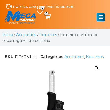
PORTES GRÁTIS A PARTIR DE 50€
0
Início
/
Acessórios
/
Isqueiros
/ Isqueiro eletrónico
recarregável de cozinha
SKU
120508.11.U
Categorias
Acessórios
,
Isqueiros