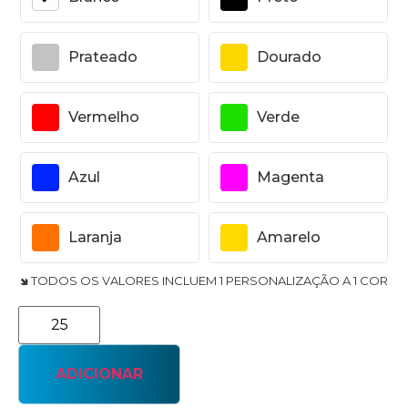
Prateado
Dourado
Vermelho
Verde
Azul
Magenta
Laranja
Amarelo
🢆 TODOS OS VALORES INCLUEM 1 PERSONALIZAÇÃO A 1 COR
ADICIONAR