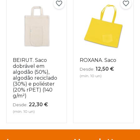
BEIRUT. Saco
ROXANA. Saco
dobrável em
12,50
€
Desde:
algodão (50%),
(mín. 10 un)
algodão reciclado
(30%) e poliéster
(20% rPET) (140
g/m²)
22,30
€
Desde:
(mín. 10 un)