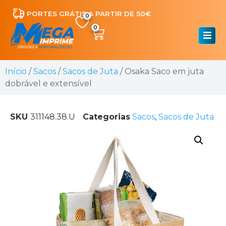
PORTES GRÁTIS A PARTIR DE 50€
0
Início
/
Sacos
/
Sacos de Juta
/ Osaka Saco em juta
dobrável e extensível
SKU
311148.38.U
Categorias
Sacos
,
Sacos de Juta