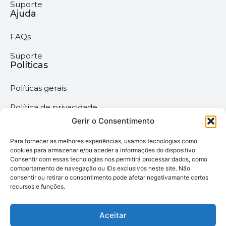
Suporte
Ajuda
FAQs
Suporte
Políticas
Políticas gerais
Política de privacidade
Gerir o Consentimento
Termos & Condições
Para fornecer as melhores experiências, usamos tecnologias como
Política de cookies
cookies para armazenar e/ou aceder a informações do dispositivo.
Consentir com essas tecnologias nos permitirá processar dados, como
comportamento de navegação ou IDs exclusivos neste site. Não
Megaimprime © 2025 |
consentir ou retirar o consentimento pode afetar negativamante certos
recursos e funções.
Todos os Direitos
Reservados –
Desenvolvido pela
Aceitar
somos6digital