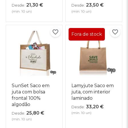
21,30
€
23,50
€
Desde:
Desde:
(mín. 10 un)
(mín. 10 un)
SunSet Saco em
Lamyjute Saco em
juta com bolsa
juta, com interior
frontal 100%
laminado
algodão
33,20
€
Desde:
25,80
€
(mín. 10 un)
Desde:
(mín. 10 un)