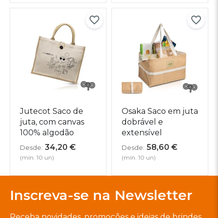
Jutecot Saco de
Osaka Saco em juta
juta, com canvas
dobrável e
100% algodão
extensível
34,20
€
58,60
€
Desde:
Desde:
(mín. 10 un)
(mín. 10 un)
Inscreva-se na Newsletter
Receba novidades, promoções e ideias de brindes