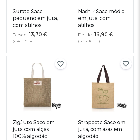
Surate Saco
Nashik Saco médio
pequeno em juta,
em juta, com
com atilhos
atilhos
13,70
€
16,90
€
Desde:
Desde:
(mín. 10 un)
(mín. 10 un)
ZigJute Saco em
Strapcote Saco em
juta com alças
juta, com asas em
100% algodão
algodão