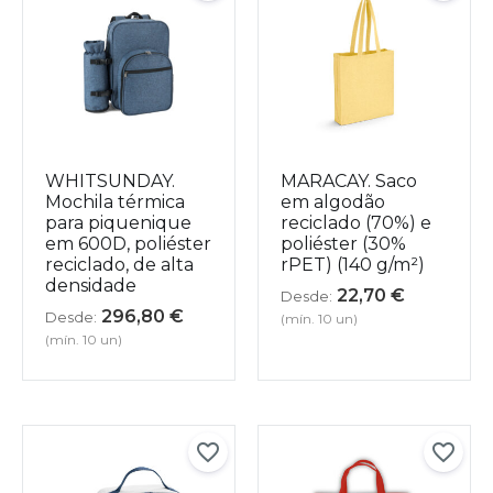
WHITSUNDAY.
MARACAY. Saco
Mochila térmica
em algodão
para piquenique
reciclado (70%) e
em 600D, poliéster
poliéster (30%
reciclado, de alta
rPET) (140 g/m²)
densidade
22,70
€
Desde:
296,80
€
Desde:
(mín. 10 un)
(mín. 10 un)