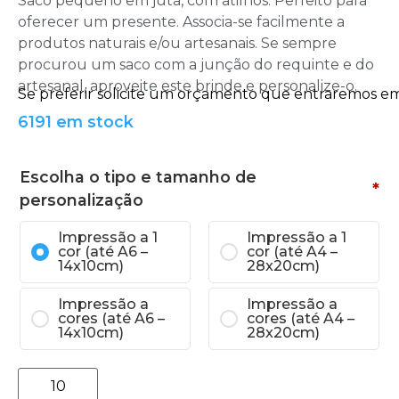
Saco pequeno em juta, com atilhos. Perfeito para
oferecer um presente. Associa-se facilmente a
produtos naturais e/ou artesanais. Se sempre
procurou um saco com a junção do requinte e do
artesanal, aproveite este brinde e personalize-o.
6191 em stock
Escolha o tipo e tamanho de
*
personalização
Impressão a 1
Impressão a 1
cor (até A6 –
cor (até A4 –
14x10cm)
28x20cm)
Impressão a
Impressão a
cores (até A6 –
cores (até A4 –
14x10cm)
28x20cm)