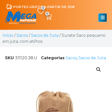
PORTES GRÁTIS A PARTIR DE 50€
0
Início
/
Sacos
/
Sacos de Juta
/ Surate Saco pequeno
em juta, com atilhos
SKU
311120.38.U
Categorias
Sacos
,
Sacos de Juta