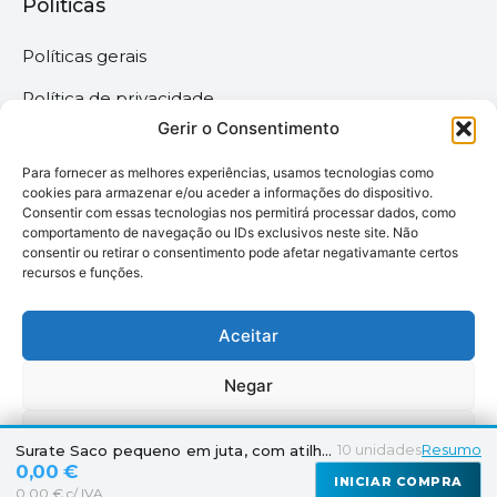
Políticas
Políticas gerais
Política de privacidade
Gerir o Consentimento
Termos & Condições
Para fornecer as melhores experiências, usamos tecnologias como
Política de cookies
cookies para armazenar e/ou aceder a informações do dispositivo.
Consentir com essas tecnologias nos permitirá processar dados, como
comportamento de navegação ou IDs exclusivos neste site. Não
Megaimprime © 2025 |
consentir ou retirar o consentimento pode afetar negativamante certos
recursos e funções.
Todos os Direitos
Reservados –
Desenvolvido pela
Aceitar
somos6digital
Negar
Ver preferências
10
unidades
Resumo
Surate Saco pequeno em juta, com atilhos
0,00 €
INICIAR COMPRA
Política de Cookies
Declaração de Privacidade
Suporte
0,00 € c/ IVA