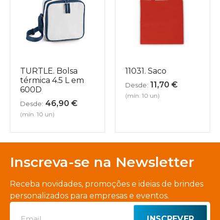
TURTLE. Bolsa
11031. Saco
térmica 4.5 L em
11,70
€
Desde:
600D
(mín. 10 un)
46,90
€
Desde:
(mín. 10 un)
Inscreva-se na Newsletter
Receba novidades, promoções e ideias de brindes
personalizados para empresas e eventos.
INSCREVER