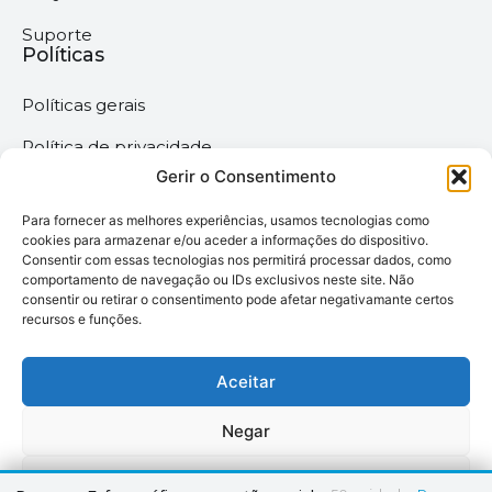
Suporte
Políticas
Políticas gerais
Política de privacidade
Gerir o Consentimento
Termos & Condições
Para fornecer as melhores experiências, usamos tecnologias como
Política de cookies
cookies para armazenar e/ou aceder a informações do dispositivo.
Consentir com essas tecnologias nos permitirá processar dados, como
comportamento de navegação ou IDs exclusivos neste site. Não
Megaimprime © 2025 |
consentir ou retirar o consentimento pode afetar negativamante certos
recursos e funções.
Todos os Direitos
Reservados –
Desenvolvido pela
Aceitar
somos6digital
Negar
Ver preferências