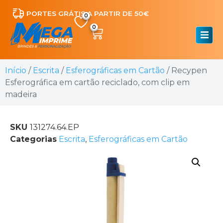
PORTES GRÁTIS A PARTIR DE 50€
0
Início
/
Escrita
/
Esferográficas em Cartão
/ Recypen
Esferográfica em cartão reciclado, com clip em
madeira
SKU
131274.64.EP
Categorias
Escrita
,
Esferográficas em Cartão