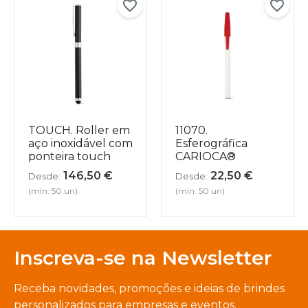
TOUCH. Roller em
11070.
aço inoxidável com
Esferográfica
ponteira touch
CARIOCA®
146,50
€
22,50
€
Desde:
Desde:
(mín. 50 un)
(mín. 50 un)
Inscreva-se na Newsletter
Receba novidades, promoções e ideias de brindes
personalizados para empresas e eventos.