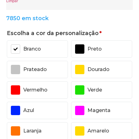
Limpar
7850 em stock
Escolha a cor da personalização
*
Branco
Preto
Prateado
Dourado
Vermelho
Verde
Azul
Magenta
Laranja
Amarelo