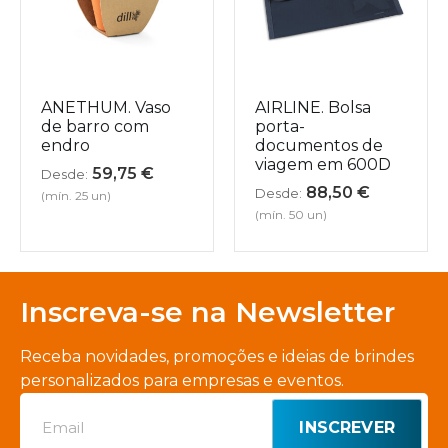
ANETHUM. Vaso
AIRLINE. Bolsa
de barro com
porta-
endro
documentos de
viagem em 600D
59,75
€
Desde:
88,50
€
Desde:
(mín. 25 un)
(mín. 50 un)
Inscreva-se na Newsletter
Receba novidades, promoções e ideias de brindes
personalizados para empresas e eventos.
INSCREVER