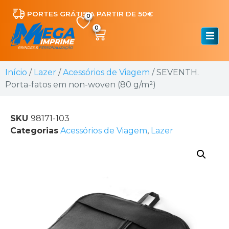
PORTES GRÁTIS A PARTIR DE 50€
0
Início
/
Lazer
/
Acessórios de Viagem
/ SEVENTH.
Porta-fatos em non-woven (80 g/m²)
SKU
98171-103
Categorias
Acessórios de Viagem
,
Lazer