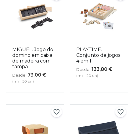
MIGUEL. Jogo do
PLAYTIME.
dominó em caixa
Conjunto de jogos
de madeira com
4 em 1
tampa
133,80
€
Desde:
73,00
€
Desde:
(mín. 20 un)
(mín. 50 un)