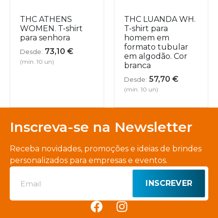
THC ATHENS
THC LUANDA WH.
WOMEN. T-shirt
T-shirt para
para senhora
homem em
formato tubular
73,10
€
Desde:
em algodão. Cor
(mín. 10 un)
branca
57,70
€
Desde:
(mín. 10 un)
Inscreva-se na Newsletter
Receba novidades, promoções e ideias de brindes
personalizados para empresas e eventos.
INSCREVER