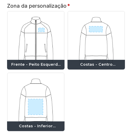
Zona da personalização
*
Frente - Peito Esquerdo
Costas - Centro
(8x5cm)
(20x9cm)
Costas - Inferior
(27x19cm)