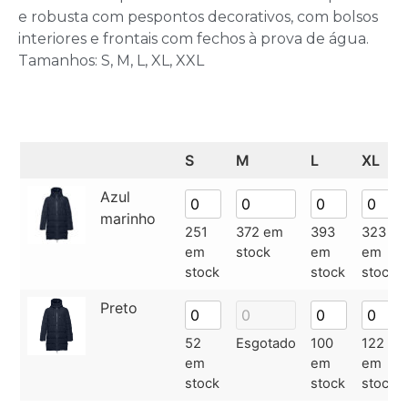
e robusta com pespontos decorativos, com bolsos
interiores e frontais com fechos à prova de água.
Tamanhos: S, M, L, XL, XXL
S
M
L
XL
Azul
marinho
251
372 em
393
323
em
stock
em
em
stock
stock
stock
Preto
52
Esgotado
100
122
em
em
em
stock
stock
stock