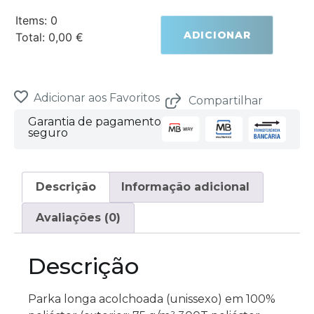
Items
:
0
ADICIONAR
Total
:
0,00 €
0
Items.
Your
total
is
Adicionar aos Favoritos
Compartilhar
0,00 €
Garantia de pagamento
seguro
Descrição
Informação adicional
Avaliações (0)
Descrição
Parka longa acolchoada (unissexo) em 100%