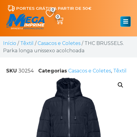
PORTES GRÁTIS A PARTIR DE 50€
0
Início
/
Têxtil
/
Casacos e Coletes
/ THC BRUSSELS.
Parka longa unissexo acolchoada
SKU
30254
Categorias
Casacos e Coletes
,
Têxtil