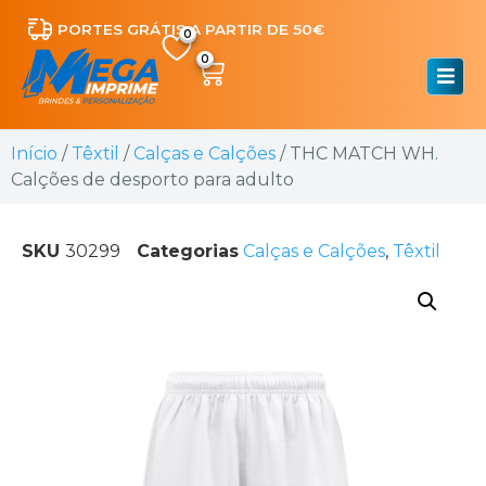
PORTES GRÁTIS A PARTIR DE 50€
0
Início
/
Têxtil
/
Calças e Calções
/ THC MATCH WH.
Calções de desporto para adulto
SKU
30299
Categorias
Calças e Calções
,
Têxtil