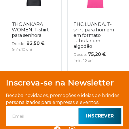
THC ANKARA
THC LUANDA. T-
WOMEN. T-shirt
shirt para homem
para senhora
em formato
tubular em
92,50
€
Desde:
algodão
(mín. 10 un)
75,20
€
Desde:
(mín. 10 un)
Inscreva-se na Newsletter
Receba novidades, promoções e ideias de brindes
personalizados para empresas e eventos.
INSCREVER