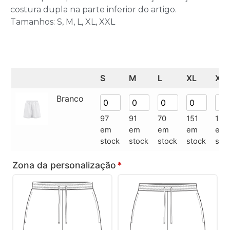
costura dupla na parte inferior do artigo.
Tamanhos: S, M, L, XL, XXL
S
M
L
XL
XX
Branco
97
91
70
151
170
em
em
em
em
em
stock
stock
stock
stock
sto
Zona da personalização
*