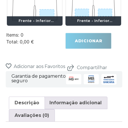
Frente - Inferior
Frente - Inferior
Esquerda (8x5cm)
Esquerda e Direita
(8x5cm)
Items
:
0
ADICIONAR
Total
:
0,00 €
0
Items.
Your
total
is
Adicionar aos Favoritos
Compartilhar
0,00 €
Garantia de pagamento
seguro
Descrição
Informação adicional
Avaliações (0)