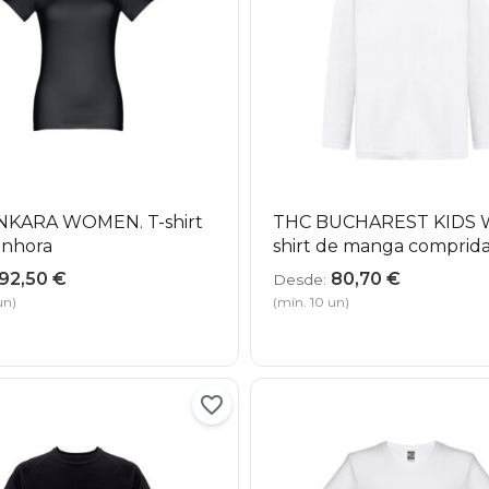
NKARA WOMEN. T-shirt
THC BUCHAREST KIDS W
enhora
shirt de manga comprid
92,50
€
80,70
€
Desde:
un)
(mín. 10 un)