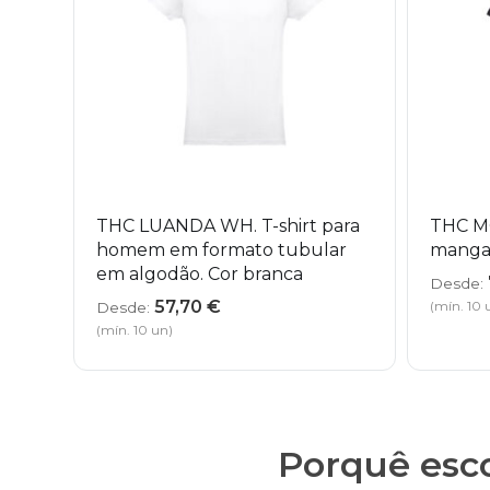
THC LUANDA WH. T-shirt para
THC MO
homem em formato tubular
manga 
em algodão. Cor branca
Desde:
57,70
€
(mín. 10 
Desde:
(mín. 10 un)
Porquê esco