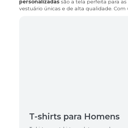
personalizadas
são a tela perfeita para a
Lazer
vestuário únicas e de alta qualidade. Com um
Vestuário Laboral
Têxtil
T-shirts para Homens