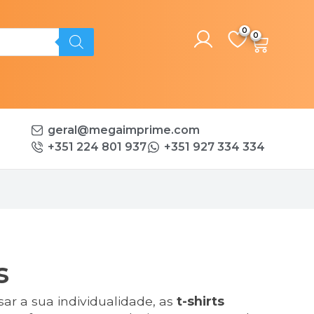
0
geral@megaimprime.com
+351 224 801 937
+351 927 334 334
s
r a sua individualidade, as
t-shirts