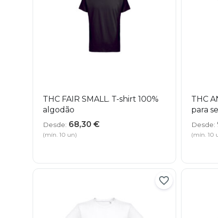
THC FAIR SMALL. T-shirt 100%
THC A
algodão
para s
68,30
€
Desde:
Desde:
(mín. 10 un)
(mín. 10 