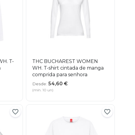
H. T-
THC BUCHAREST WOMEN
a
WH. T-shirt cintada de manga
comprida para senhora
54,60
€
Desde:
(mín. 10 un)