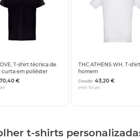
VE. T-shirt técnica de
THC ATHENS WH. T-shirt
curta em poliéster
homem
70,40
€
43,20
€
Desde:
un)
(mín. 10 un)
lher t-shirts personalizad