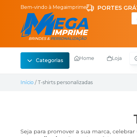
Bem-vindo à Megaimprime
PORTES GRÁT
Home
Loja
Categorias
Escrita
Início
/ T-shirts personalizadas
Bebidas
Sacos
Escritório
Malas
Seja para promover a sua marca, celebrar 